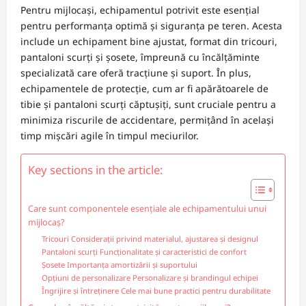
Pentru mijlocași, echipamentul potrivit este esențial
pentru performanța optimă și siguranța pe teren. Acesta
include un echipament bine ajustat, format din tricouri,
pantaloni scurți și șosete, împreună cu încălțăminte
specializată care oferă tracțiune și suport. În plus,
echipamentele de protecție, cum ar fi apărătoarele de
tibie și pantaloni scurți căptușiți, sunt cruciale pentru a
minimiza riscurile de accidentare, permițând în același
timp mișcări agile în timpul meciurilor.
Key sections in the article:
Care sunt componentele esențiale ale echipamentului unui
mijlocaș?
Tricouri Considerații privind materialul, ajustarea și designul
Pantaloni scurți Funcționalitate și caracteristici de confort
Șosete Importanța amortizării și suportului
Opțiuni de personalizare Personalizare și brandingul echipei
Îngrijire și întreținere Cele mai bune practici pentru durabilitate