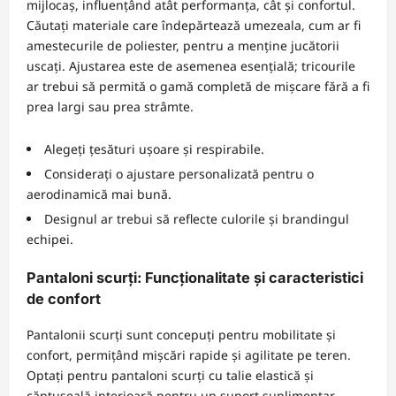
mijlocaș, influențând atât performanța, cât și confortul.
Căutați materiale care îndepărtează umezeala, cum ar fi
amestecurile de poliester, pentru a menține jucătorii
uscați. Ajustarea este de asemenea esențială; tricourile
ar trebui să permită o gamă completă de mișcare fără a fi
prea largi sau prea strâmte.
Alegeți țesături ușoare și respirabile.
Considerați o ajustare personalizată pentru o
aerodinamică mai bună.
Designul ar trebui să reflecte culorile și brandingul
echipei.
Pantaloni scurți: Funcționalitate și caracteristici
de confort
Pantalonii scurți sunt concepuți pentru mobilitate și
confort, permițând mișcări rapide și agilitate pe teren.
Optați pentru pantaloni scurți cu talie elastică și
căptușeală interioară pentru un suport suplimentar.