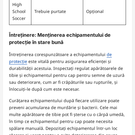
High
School
Trebuie purtate
Opțional
Soccer
Întreținere: Menținerea echipamentului de
protecție în stare bună
Întreținerea corespunzătoare a echipamentului
de
protecție
este vitală pentru asigurarea eficienței și
durabilității acestuia. Inspectați regulat apărătoarele de
tibie și echipamentul pentru cap pentru semne de uzură
sau deteriorare, cum ar fi crăpăturile sau rupturile, și
înlocuiți-le după cum este necesar.
Curățarea echipamentului după fiecare utilizare poate
preveni acumularea de murdărie și bacterii. Cele mai
multe apărătoare de tibie pot fi șterse cu o cârpă umedă,
în timp ce echipamentul pentru cap poate necesita
spălare manuală. Depozitați echipamentul într-un loc