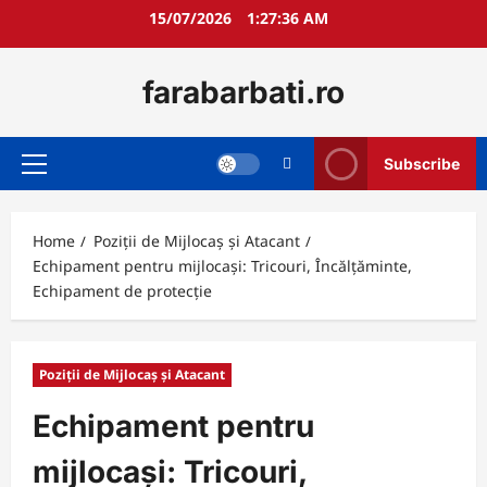
Skip
15/07/2026
1:27:37 AM
to
content
farabarbati.ro
Subscribe
Primary
Menu
Home
Poziții de Mijlocaș și Atacant
Echipament pentru mijlocași: Tricouri, Încălțăminte,
Echipament de protecție
Poziții de Mijlocaș și Atacant
Echipament pentru
mijlocași: Tricouri,