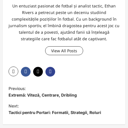
Un entuziast pasionat de fotbal și analist tactic, Ethan
Rivers a petrecut peste un deceniu studiind
complexitățile pozițiilor în fotbal. Cu un background în
jurnalism sportiv, el îmbină dragostea pentru acest joc cu
talentul de a povesti, ajutând fanii să înțeleagă
strategiile care fac fotbalul atât de captivant.
View All Posts
P
Previous:
o
Extremă: Viteză, Centrare, Dribling
s
Next:
t
Tactici pentru Portari: Formatii, Strategii, Roluri
n