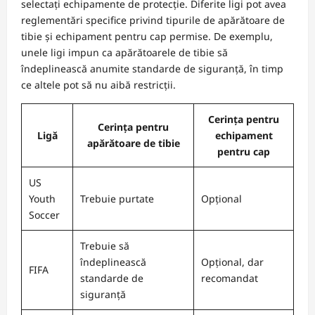
selectați echipamente de protecție. Diferite ligi pot avea
reglementări specifice privind tipurile de apărătoare de
tibie și echipament pentru cap permise. De exemplu,
unele ligi impun ca apărătoarele de tibie să
îndeplinească anumite standarde de siguranță, în timp
ce altele pot să nu aibă restricții.
Cerința pentru
Cerința pentru
Ligă
echipament
apărătoare de tibie
pentru cap
US
Youth
Trebuie purtate
Opțional
Soccer
Trebuie să
îndeplinească
Opțional, dar
FIFA
standarde de
recomandat
siguranță