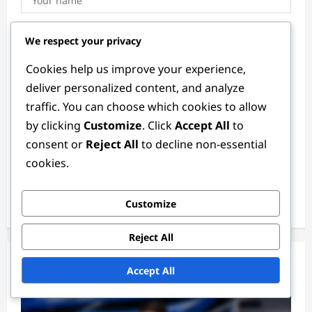
Email
*
We respect your privacy
Cookies help us improve your experience,
deliver personalized content, and analyze
Website
traffic. You can choose which cookies to allow
by clicking
Customize
. Click
Accept All
to
consent or
Reject All
to decline non-essential
Save my name, email, and website in this browser for
cookies.
the next time I comment.
Customize
Reject All
Related Stories
Accept All