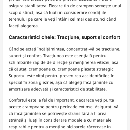
asigura stabilitatea. Fiecare tip de crampon servește unui
scop distinct, așa că luați în considerare condițiile
terenului pe care le veți întâlni cel mai des atunci când
faceți alegerea.
Caracteristici cheie: Tracțiune, suport și confort
Când selectați încălțămintea, concentrați-vă pe tracțiune,
suport și confort. Tracțiunea este esențială pentru
schimbările rapide de direcție și menținerea vitezei, așa
că căutați crampoane cu crampoane plasate strategic.
Suportul este vital pentru prevenirea accidentărilor, în
special în zona gleznei, așa că alegeți încălțăminte cu
amortizare adecvată și caracteristici de stabilitate.
Confortul este la fel de important, deoarece veți purta
aceste crampoane pentru perioade extinse. Asigurați-vă
că încălțămintea se potrivește strâns fără a fi prea
strânsă și luați în considerare modelele cu materiale
respirabile pentru a menține picioarele răcoroase în