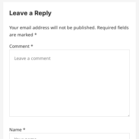
a
v
Leave a Reply
i
Your email address will not be published.
Required fields
g
are marked
*
a
Comment
*
t
i
o
n
Name
*