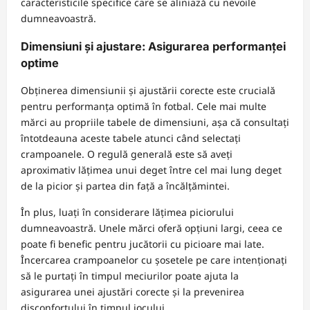
caracteristicile specifice care se aliniază cu nevoile
dumneavoastră.
Dimensiuni și ajustare: Asigurarea performanței
optime
Obținerea dimensiunii și ajustării corecte este crucială
pentru performanța optimă în fotbal. Cele mai multe
mărci au propriile tabele de dimensiuni, așa că consultați
întotdeauna aceste tabele atunci când selectați
crampoanele. O regulă generală este să aveți
aproximativ lățimea unui deget între cel mai lung deget
de la picior și partea din față a încălțămintei.
În plus, luați în considerare lățimea piciorului
dumneavoastră. Unele mărci oferă opțiuni largi, ceea ce
poate fi benefic pentru jucătorii cu picioare mai late.
Încercarea crampoanelor cu șosetele pe care intenționați
să le purtați în timpul meciurilor poate ajuta la
asigurarea unei ajustări corecte și la prevenirea
disconfortului în timpul jocului.