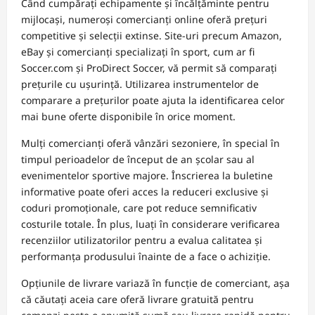
Când cumpărați echipamente și încălțăminte pentru
mijlocași, numeroși comercianți online oferă prețuri
competitive și selecții extinse. Site-uri precum Amazon,
eBay și comercianți specializați în sport, cum ar fi
Soccer.com și ProDirect Soccer, vă permit să comparați
prețurile cu ușurință. Utilizarea instrumentelor de
comparare a prețurilor poate ajuta la identificarea celor
mai bune oferte disponibile în orice moment.
Mulți comercianți oferă vânzări sezoniere, în special în
timpul perioadelor de început de an școlar sau al
evenimentelor sportive majore. Înscrierea la buletine
informative poate oferi acces la reduceri exclusive și
coduri promoționale, care pot reduce semnificativ
costurile totale. În plus, luați în considerare verificarea
recenziilor utilizatorilor pentru a evalua calitatea și
performanța produsului înainte de a face o achiziție.
Opțiunile de livrare variază în funcție de comerciant, așa
că căutați aceia care oferă livrare gratuită pentru