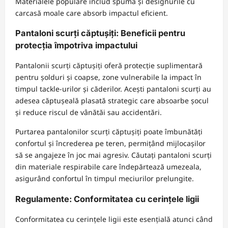
Materialele populare includ spuma și designurile cu
carcasă moale care absorb impactul eficient.
Pantaloni scurți căptușiți: Beneficii pentru
protecția împotriva impactului
Pantalonii scurți căptușiți oferă protecție suplimentară
pentru șolduri și coapse, zone vulnerabile la impact în
timpul tackle-urilor și căderilor. Acești pantaloni scurți au
adesea căptușeală plasată strategic care absoarbe șocul
și reduce riscul de vânătăi sau accidentări.
Purtarea pantalonilor scurți căptușiți poate îmbunătăți
confortul și încrederea pe teren, permițând mijlocașilor
să se angajeze în joc mai agresiv. Căutați pantaloni scurți
din materiale respirabile care îndepărtează umezeala,
asigurând confortul în timpul meciurilor prelungite.
Regulamente: Conformitatea cu cerințele ligii
Conformitatea cu cerințele ligii este esențială atunci când