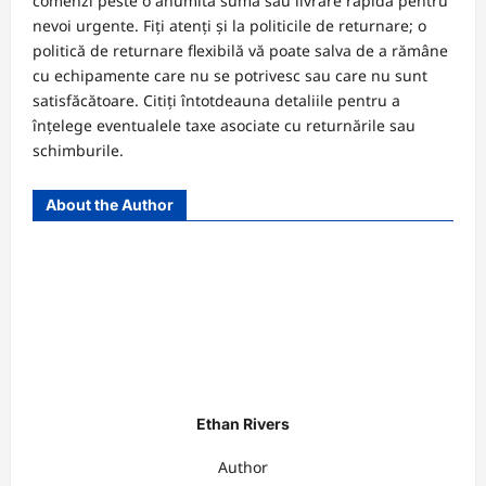
comenzi peste o anumită sumă sau livrare rapidă pentru
nevoi urgente. Fiți atenți și la politicile de returnare; o
politică de returnare flexibilă vă poate salva de a rămâne
cu echipamente care nu se potrivesc sau care nu sunt
satisfăcătoare. Citiți întotdeauna detaliile pentru a
înțelege eventualele taxe asociate cu returnările sau
schimburile.
About the Author
Ethan Rivers
Author