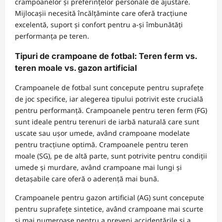
crampoanelor și preferințelor personale de ajustare.
Mijlocașii necesită încălțăminte care oferă tracțiune
excelentă, suport și confort pentru a-și îmbunătăți
performanța pe teren.
Tipuri de crampoane de fotbal: Teren ferm vs.
teren moale vs. gazon artificial
Crampoanele de fotbal sunt concepute pentru suprafețe
de joc specifice, iar alegerea tipului potrivit este crucială
pentru performanță. Crampoanele pentru teren ferm (FG)
sunt ideale pentru terenuri de iarbă naturală care sunt
uscate sau ușor umede, având crampoane modelate
pentru tracțiune optimă. Crampoanele pentru teren
moale (SG), pe de altă parte, sunt potrivite pentru condiții
umede și murdare, având crampoane mai lungi și
detașabile care oferă o aderență mai bună.
Crampoanele pentru gazon artificial (AG) sunt concepute
pentru suprafețe sintetice, având crampoane mai scurte
și mai numeroase pentru a preveni accidentările și a