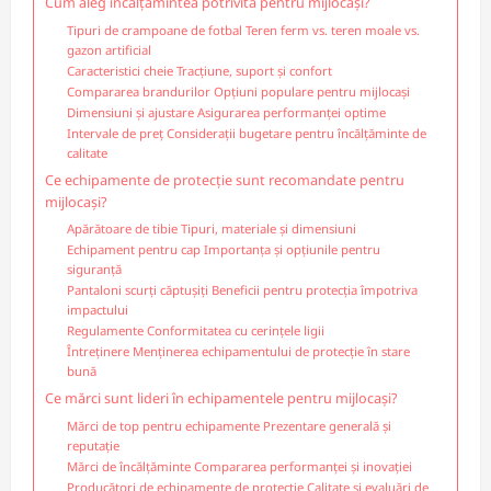
Cum aleg încălțămintea potrivită pentru mijlocași?
Tipuri de crampoane de fotbal Teren ferm vs. teren moale vs.
gazon artificial
Caracteristici cheie Tracțiune, suport și confort
Compararea brandurilor Opțiuni populare pentru mijlocași
Dimensiuni și ajustare Asigurarea performanței optime
Intervale de preț Considerații bugetare pentru încălțăminte de
calitate
Ce echipamente de protecție sunt recomandate pentru
mijlocași?
Apărătoare de tibie Tipuri, materiale și dimensiuni
Echipament pentru cap Importanța și opțiunile pentru
siguranță
Pantaloni scurți căptușiți Beneficii pentru protecția împotriva
impactului
Regulamente Conformitatea cu cerințele ligii
Întreținere Menținerea echipamentului de protecție în stare
bună
Ce mărci sunt lideri în echipamentele pentru mijlocași?
Mărci de top pentru echipamente Prezentare generală și
reputație
Mărci de încălțăminte Compararea performanței și inovației
Producători de echipamente de protecție Calitate și evaluări de