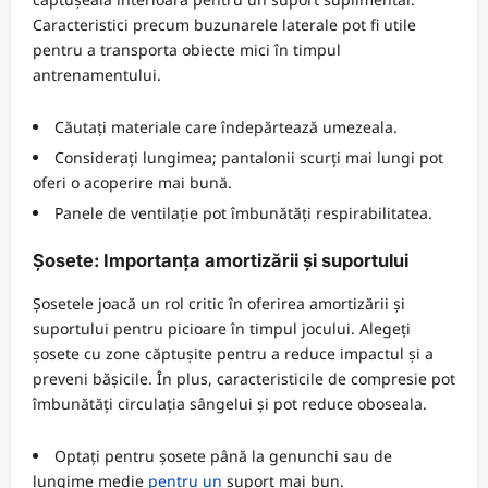
Caracteristici precum buzunarele laterale pot fi utile
pentru a transporta obiecte mici în timpul
antrenamentului.
Căutați materiale care îndepărtează umezeala.
Considerați lungimea; pantalonii scurți mai lungi pot
oferi o acoperire mai bună.
Panele de ventilație pot îmbunătăți respirabilitatea.
Șosete: Importanța amortizării și suportului
Șosetele joacă un rol critic în oferirea amortizării și
suportului pentru picioare în timpul jocului. Alegeți
șosete cu zone căptușite pentru a reduce impactul și a
preveni bășicile. În plus, caracteristicile de compresie pot
îmbunătăți circulația sângelui și pot reduce oboseala.
Optați pentru șosete până la genunchi sau de
lungime medie
pentru un
suport mai bun.