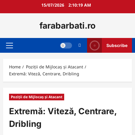
Skip
15/07/2026
2:10:21 AM
to
content
farabarbati.ro
Subscribe
Primary
Menu
Home
Poziții de Mijlocaș și Atacant
Extremă: Viteză, Centrare, Dribling
Poziții de Mijlocaș și Atacant
Extremă: Viteză, Centrare,
Dribling