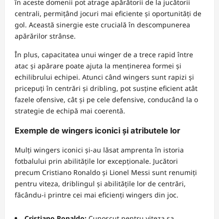
în aceste domenii pot atrage apărătorii de la jucătorii
centrali, permițând jocuri mai eficiente și oportunități de
gol. Această sinergie este crucială în descompunerea
apărărilor strânse.
În plus, capacitatea unui winger de a trece rapid între
atac și apărare poate ajuta la menținerea formei și
echilibrului echipei. Atunci când wingers sunt rapizi și
pricepuți în centrări și dribling, pot susține eficient atât
fazele ofensive, cât și pe cele defensive, conducând la o
strategie de echipă mai coerentă.
Exemple de wingers iconici și atributele lor
Mulți wingers iconici și-au lăsat amprenta în istoria
fotbalului prin abilitățile lor excepționale. Jucători
precum Cristiano Ronaldo și Lionel Messi sunt renumiți
pentru viteza, driblingul și abilitățile lor de centrări,
făcându-i printre cei mai eficienți wingers din joc.
Cristiano Ronaldo:
Cunoscut pentru viteza sa