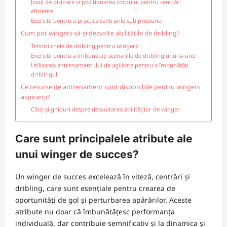
Jocul de picioare și poziționarea corpului pentru centrări
eficiente
Exerciții pentru a practica centrările sub presiune
Cum pot wingers să-și dezvolte abilitățile de dribling?
Tehnici cheie de dribling pentru wingers
Exerciții pentru a îmbunătăți scenariile de dribling unu-la-unu
Utilizarea antrenamentului de agilitate pentru a îmbunătăți
driblingul
Ce resurse de antrenament sunt disponibile pentru wingers
aspiranți?
Cărți și ghiduri despre dezvoltarea abilităților de winger
Care sunt principalele atribute ale
unui winger de succes?
Un winger de succes excelează în viteză, centrări și
dribling, care sunt esențiale pentru crearea de
oportunități de gol și perturbarea apărărilor. Aceste
atribute nu doar că îmbunătățesc performanța
individuală, dar contribuie semnificativ și la dinamica și