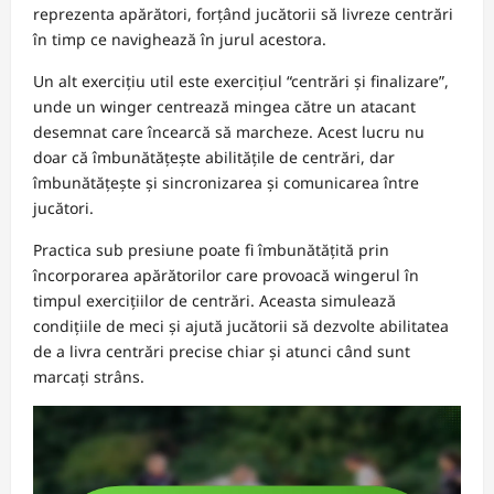
reprezenta apărători, forțând jucătorii să livreze centrări
în timp ce navighează în jurul acestora.
Un alt exercițiu util este exercițiul “centrări și finalizare”,
unde un winger centrează mingea către un atacant
desemnat care încearcă să marcheze. Acest lucru nu
doar că îmbunătățește abilitățile de centrări, dar
îmbunătățește și sincronizarea și comunicarea între
jucători.
Practica sub presiune poate fi îmbunătățită prin
încorporarea apărătorilor care provoacă wingerul în
timpul exercițiilor de centrări. Aceasta simulează
condițiile de meci și ajută jucătorii să dezvolte abilitatea
de a livra centrări precise chiar și atunci când sunt
marcați strâns.