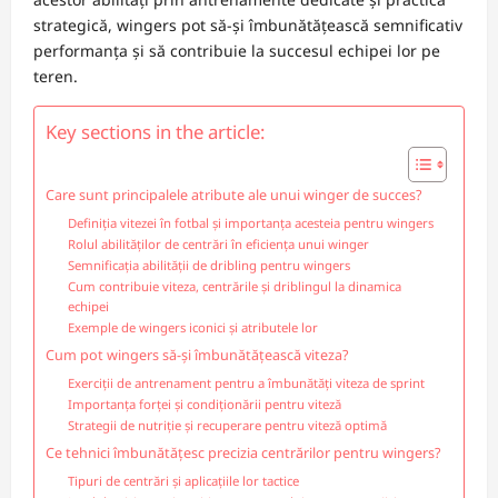
strategică, wingers pot să-și îmbunătățească semnificativ
performanța și să contribuie la succesul echipei lor pe
teren.
Key sections in the article:
Care sunt principalele atribute ale unui winger de succes?
Definiția vitezei în fotbal și importanța acesteia pentru wingers
Rolul abilităților de centrări în eficiența unui winger
Semnificația abilității de dribling pentru wingers
Cum contribuie viteza, centrările și driblingul la dinamica
echipei
Exemple de wingers iconici și atributele lor
Cum pot wingers să-și îmbunătățească viteza?
Exerciții de antrenament pentru a îmbunătăți viteza de sprint
Importanța forței și condiționării pentru viteză
Strategii de nutriție și recuperare pentru viteză optimă
Ce tehnici îmbunătățesc precizia centrărilor pentru wingers?
Tipuri de centrări și aplicațiile lor tactice