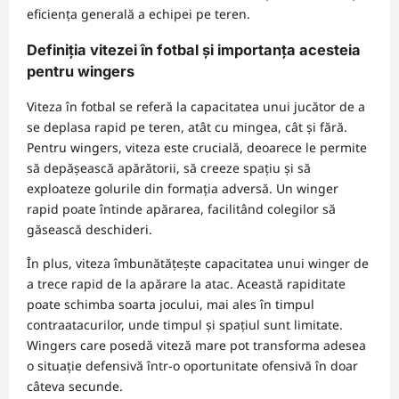
eficiența generală a echipei pe teren.
Definiția vitezei în fotbal și importanța acesteia
pentru wingers
Viteza în fotbal se referă la capacitatea unui jucător de a
se deplasa rapid pe teren, atât cu mingea, cât și fără.
Pentru wingers, viteza este crucială, deoarece le permite
să depășească apărătorii, să creeze spațiu și să
exploateze golurile din formația adversă. Un winger
rapid poate întinde apărarea, facilitând colegilor să
găsească deschideri.
În plus, viteza îmbunătățește capacitatea unui winger de
a trece rapid de la apărare la atac. Această rapiditate
poate schimba soarta jocului, mai ales în timpul
contraatacurilor, unde timpul și spațiul sunt limitate.
Wingers care posedă viteză mare pot transforma adesea
o situație defensivă într-o oportunitate ofensivă în doar
câteva secunde.