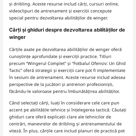
și dribling. Aceste resurse includ cărți, cursuri online,
videoclipuri de antrenament și exerciții concepute
special pentru dezvoltarea abilităților de winger.
Cărți și ghiduri despre dezvoltarea abilităților de
winger
Cărțile axate pe dezvoltarea abilităților de winger oferă
cunoștințe aprofundate și exerciții practice. Titluri
precum “Wingerul Complet” și “Fotbalul Ofensiv: Un Ghid
Tactic” oferă strategii și exerciții care pot fi implementate
în sesiuni de antrenament. Aceste resurse includ adesea
perspective de la jucători și antrenori profesioniști,
făcându-le valoroase pentru îmbunătățirea abilităților.
Când selectați cărți, luați în considerare cele care pun
accent pe abilitățile tehnice și înțelegerea tactică. Căutați
ghiduri care oferă explicații clare ale tehnicilor de
centrări, manevrelor de dribling și antrenamentului de
viteză. În plus, cărțile care includ planuri de practică pot