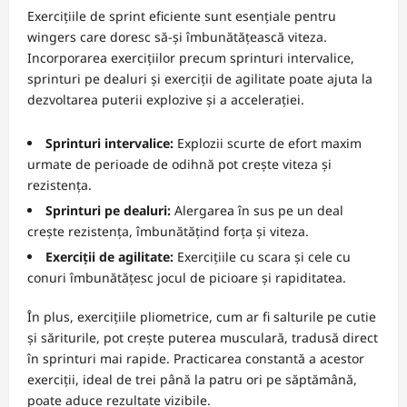
Exercițiile de sprint eficiente sunt esențiale pentru
wingers care doresc să-și îmbunătățească viteza.
Incorporarea exercițiilor precum sprinturi intervalice,
sprinturi pe dealuri și exerciții de agilitate poate ajuta la
dezvoltarea puterii explozive și a accelerației.
Sprinturi intervalice:
Explozii scurte de efort maxim
urmate de perioade de odihnă pot crește viteza și
rezistența.
Sprinturi pe dealuri:
Alergarea în sus pe un deal
crește rezistența, îmbunătățind forța și viteza.
Exerciții de agilitate:
Exercițiile cu scara și cele cu
conuri îmbunătățesc jocul de picioare și rapiditatea.
În plus, exercițiile pliometrice, cum ar fi salturile pe cutie
și săriturile, pot crește puterea musculară, tradusă direct
în sprinturi mai rapide. Practicarea constantă a acestor
exerciții, ideal de trei până la patru ori pe săptămână,
poate aduce rezultate vizibile.