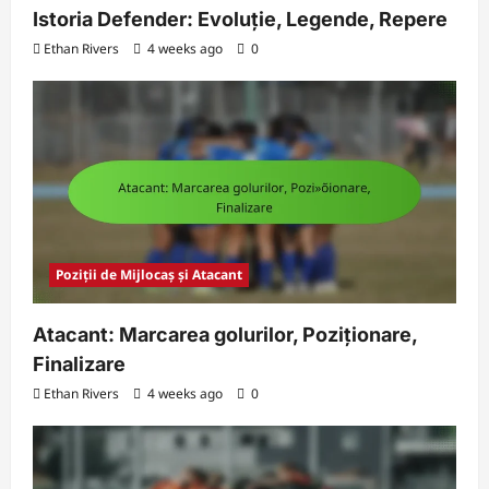
Istoria Defender: Evoluție, Legende, Repere
Ethan Rivers
4 weeks ago
0
Poziții de Mijlocaș și Atacant
Atacant: Marcarea golurilor, Poziționare,
Finalizare
Ethan Rivers
4 weeks ago
0