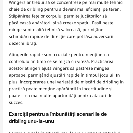
Wingers ar trebui să se concentreze pe mai multe tehnici
cheie de dribling pentru a deveni mai eficienți pe teren.
Stăpânirea fețelor corpului permite jucătorilor să
păcălească apărătorii și să creeze spațiu. Pașii peste
minge sunt o altă tehnică valoroasă, permițând
schimbări rapide de direcție care pot lăsa adversarii
dezechilibrați.
Atingerile rapide sunt cruciale pentru menținerea
controlului în timp ce se mișcă cu viteză. Practicarea
acestor atingeri ajută wingers să păstreze mingea
aproape, permițând ajustări rapide în timpul jocului. În
plus, încorporarea unei varietăți de mișcări de dribling în
practică poate menține apărătorii în incertitudine și
poate crea mai multe oportunități pentru atacuri de
succes.
Exerciții pentru a îmbunătăți scenariile de
dribling unu-la-unu