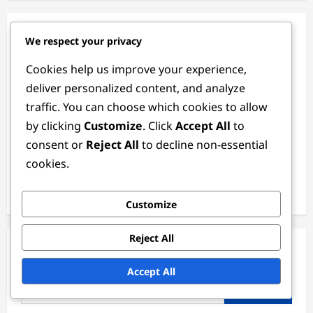
Articole recente
We respect your privacy
Cookies help us improve your experience,
Portar: Oprirea șuturilor, Distribuția, Poziționarea
deliver personalized content, and analyze
Specialist în Penalizări: Concentrare, Anticipare, Abilități
traffic. You can choose which cookies to allow
de Scufundare
by clicking
Customize
. Click
Accept All
to
Club Defender: Loialitate, Performanță, Contracte
consent or
Reject All
to decline non-essential
cookies.
Defender Profesional: Experiență, Tactici, Reziliență
Istoria Defender: Evoluție, Legende, Repere
Customize
Reject All
Căutare
Accept All
Search
for: