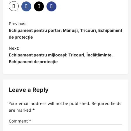
P
Previous:
o
Echipament pentru portar: Mănuși, Tricouri, Echipament
s
de protecție
t
Next:
Echipament pentru mijlocași: Tricouri, Încălțăminte,
n
Echipament de protecție
a
v
i
Leave a Reply
g
a
Your email address will not be published.
Required fields
t
are marked
*
i
Comment
*
o