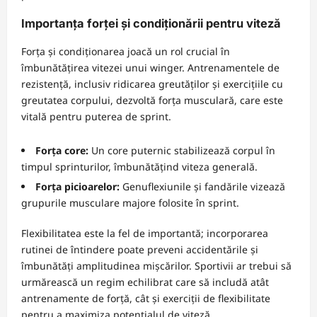
Importanța forței și condiționării pentru viteză
Forța și condiționarea joacă un rol crucial în
îmbunătățirea vitezei unui winger. Antrenamentele de
rezistență, inclusiv ridicarea greutăților și exercițiile cu
greutatea corpului, dezvoltă forța musculară, care este
vitală pentru puterea de sprint.
Forța core:
Un core puternic stabilizează corpul în
timpul sprinturilor, îmbunătățind viteza generală.
Forța picioarelor:
Genuflexiunile și fandările vizează
grupurile musculare majore folosite în sprint.
Flexibilitatea este la fel de importantă; incorporarea
rutinei de întindere poate preveni accidentările și
îmbunătăți amplitudinea mișcărilor. Sportivii ar trebui să
urmărească un regim echilibrat care să includă atât
antrenamente de forță, cât și exerciții de flexibilitate
pentru a maximiza potențialul de viteză.