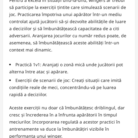
Pentru a excela în situații unu-la-unu, wingers ar trebui
să participe la exerciții țintite care simulează scenarii de
joc. Practicarea împotriva unui apărător într-un mediu
controlat ajută jucătorii să-și dezvolte abilitățile de luare
a deciziilor și să îmbunătățească capacitatea de a citi
adversarii. Aranjarea jocurilor cu număr redus poate, de
asemenea, să îmbunătățească aceste abilități într-un
context mai dinamic.
Practică 1v1: Aranjați o zonă mică unde jucătorii pot
alterna între atac și apărare.
Exerciții de scenarii de joc: Creați situații care imită
condițiile reale de meci, concentrându-vă pe luarea
rapidă a deciziilor.
Aceste exerciții nu doar că îmbunătățesc driblingul, dar
cresc și încrederea în a înfrunta apărătorii în timpul
meciurilor. Incorporarea regulată a acestor practici în
antrenamente va duce la îmbunătățiri vizibile în
performanța unui winger.