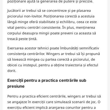
poziționare ajută la generarea de putere și precizie.
Jucătorii ar trebui să se concentreze și pe plasarea
piciorului non-lovitor. Poziționarea corectă a acestuia
lângă minge oferă stabilitate și echilibru, ceea ce este
vital pentru centrări consistente. În plus, menținerea
corpului deasupra mingii poate preveni ca aceasta să
treacă peste țintă.
Exersarea acestor tehnici poate îmbunătăți semnificativ
consistența centrărilor. Wingers ar trebui să își propună
să lovească mingea cu partea corectă a piciorului, de
obicei cu instepul, pentru a obține traiectoria și efectul
dorit.
Exerciții pentru a practica centrările sub
presiune
Pentru a practica eficient centrările, wingers ar trebui să
se angajeze în exerciții care simulează scenarii de joc. O
exercițiu eficient implică aranjarea conurilor pentru a