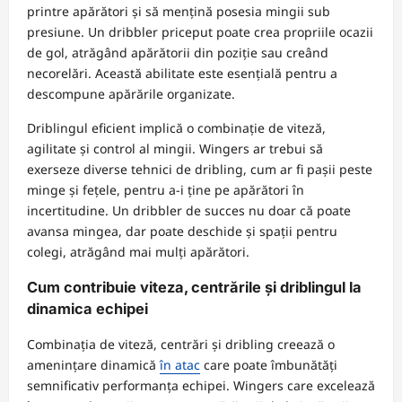
printre apărători și să mențină posesia mingii sub
presiune. Un dribbler priceput poate crea propriile ocazii
de gol, atrăgând apărătorii din poziție sau creând
necorelări. Această abilitate este esențială pentru a
descompune apărările organizate.
Driblingul eficient implică o combinație de viteză,
agilitate și control al mingii. Wingers ar trebui să
exerseze diverse tehnici de dribling, cum ar fi pașii peste
minge și fețele, pentru a-i ține pe apărători în
incertitudine. Un dribbler de succes nu doar că poate
avansa mingea, dar poate deschide și spații pentru
colegi, atrăgând mai mulți apărători.
Cum contribuie viteza, centrările și driblingul la
dinamica echipei
Combinația de viteză, centrări și dribling creează o
amenințare dinamică
în atac
care poate îmbunătăți
semnificativ performanța echipei. Wingers care excelează