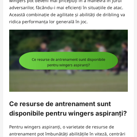
wingers pot deveni mai pricepuți în a manevra în jurul
adversarilor, făcându-i mai eficienți în situațiile de atac.
Această combinație de agilitate și abilități de dribling va
ridica performanța lor generală în joc.
Ce resurse de antrenament sunt
disponibile pentru wingers aspiranți?
Pentru wingers aspiranți, o varietate de resurse de
antrenament pot îmbunătăți abilitățile în viteză, centrări